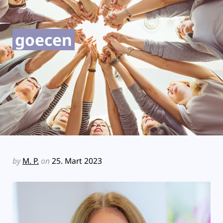
goecen
by
M. P.
on
25. Mart 2023