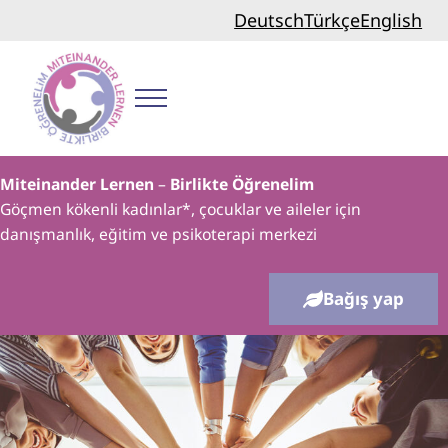
Skip to main content
Skip to header right navigation
Skip to site footer
Deutsch
Türkçe
English
Menu
Birlikte Öğrenelim
Miteinander Lernen
–
Birlikte Öğrenelim
Göçmen kökenli kadınlar*, çocuklar ve aileler için
danışmanlık, eğitim ve psikoterapi merkezi
Bağış yap