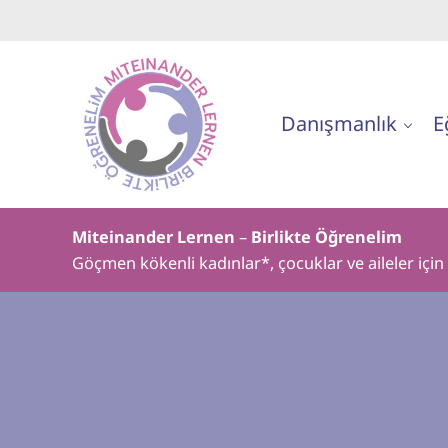
Skip to main content
Skip to header right navigation
Skip to site footer
Danışmanlık
E
Birlikte Öğrenelim
Miteinander Lernen
–
Birlikte Öğrenelim
Göçmen kökenli kadınlar*, çocuklar ve aileler içi