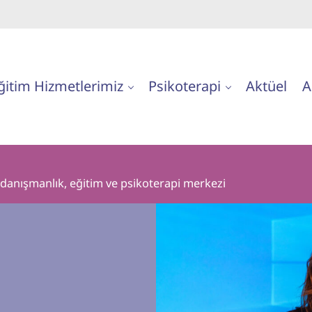
ğitim Hizmetlerimiz
Psikoterapi
Aktüel
A
n danışmanlık, eğitim ve psikoterapi merkezi