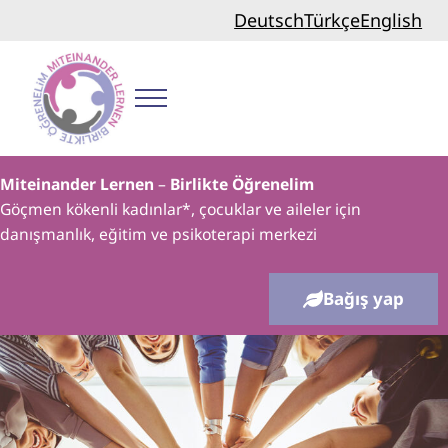
Skip to main content
Skip to header right navigation
Skip to site footer
Deutsch
Türkçe
English
Menu
Birlikte Öğrenelim
Miteinander Lernen
–
Birlikte Öğrenelim
Göçmen kökenli kadınlar*, çocuklar ve aileler için
danışmanlık, eğitim ve psikoterapi merkezi
Bağış yap