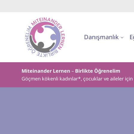
Skip to main content
Skip to header right navigation
Skip to site footer
Danışmanlık
E
Birlikte Öğrenelim
Miteinander Lernen
–
Birlikte Öğrenelim
Göçmen kökenli kadınlar*, çocuklar ve aileler içi