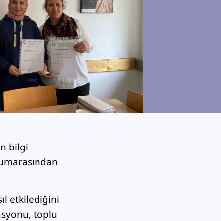
n bilgi
 numarasından
 etkilediğini
asyonu, toplu