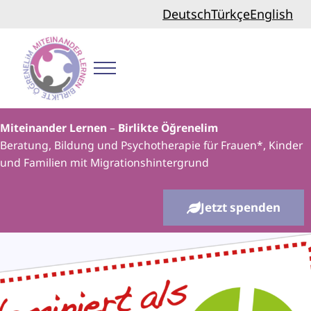
Zum Inhalt springen
Skip to header right navigation
Skip to site footer
Deutsch
Türkçe
English
Menu
Miteinander lernen
Miteinander Lernen
–
Birlikte Öğrenelim
Beratung, Bildung und Psychotherapie für Frauen*, Kinder
und Familien mit Migrationshintergrund
Jetzt spenden