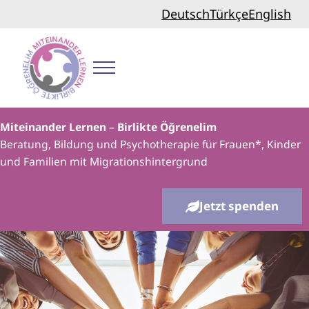
Zum Inhalt springen
Skip to header right navigation
Skip to site footer
Deutsch
Türkçe
English
Menu
Miteinander lernen
Miteinander Lernen
–
Birlikte Öğrenelim
Beratung, Bildung und Psychotherapie für Frauen*, Kinder
und Familien mit Migrationshintergrund
Jetzt spenden