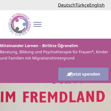
Zum Inhalt springen
Skip to header right navigation
Skip to site footer
Deutsch
Türkçe
English
Menu
Miteinander lernen
Miteinander Lernen
–
Birlikte Öğrenelim
Beratung, Bildung und Psychotherapie für Frauen*, Kinder
und Familien mit Migrationshintergrund
Jetzt spenden