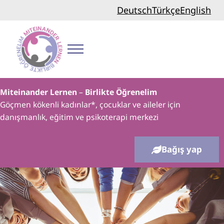
Skip to main content
Skip to header right navigation
Skip to site footer
Deutsch
Türkçe
English
Menu
Birlikte Öğrenelim
Miteinander Lernen
–
Birlikte Öğrenelim
Göçmen kökenli kadınlar*, çocuklar ve aileler için
danışmanlık, eğitim ve psikoterapi merkezi
Bağış yap