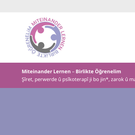
Zum Inhalt springen
Skip to header right navigation
Skip to site footer
Miteinander lernen
Miteinander Lernen
–
Birlikte Öğrenelim
Şîret, perwerde û psîkoterapî ji bo jin*, zarok û