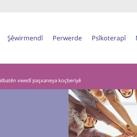
Şêwirmendî
Perwerde
Psîkoterapî
 malbatên xwedî paşxaneya koçberiyê