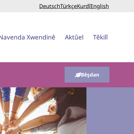
Deutsch
Türkçe
Kurdî
English
Navenda Xwendinê
Aktûel
Têkilî
Bêşdan